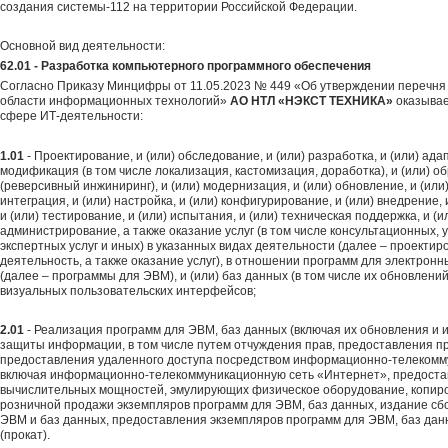
создания системы-112 на территории Российской Федерации.
Основной вид деятельности:
62.01 - Разработка компьютерного программного обеспечения
Согласно Приказу Минцифры от 11.05.2023 № 449 «Об утверждении перечня 
области информационных технологий»
АО НТЛ «НЭКСТ ТЕХНИКА»
оказывае
сфере ИТ-деятельности:
1.01
- Проектирование, и (или) обследование, и (или) разработка, и (или) адап
модификация (в том числе локализация, кастомизация, доработка), и (или) 
(реверсивный инжиниринг), и (или) модернизация, и (или) обновление, и (или) 
интеграция, и (или) настройка, и (или) конфигурирование, и (или) внедрение,
и (или) тестирование, и (или) испытания, и (или) техническая поддержка, и (
администрирование, а также оказание услуг (в том числе консультационных, у
экспертных услуг и иных) в указанных видах деятельности (далее – проектир
деятельность, а также оказание услуг), в отношении программ для электро
(далее – программы для ЭВМ), и (или) баз данных (в том числе их обновлений
визуальных пользовательских интерфейсов;
2.01
- Реализация программ для ЭВМ, баз данных (включая их обновления и и
защиты информации, в том числе путем отчуждения прав, предоставления пр
предоставления удаленного доступа посредством информационно-телекомм
включая информационно-телекоммуникационную сеть «Интернет», предост
вычислительных мощностей, эмулирующих физическое оборудование, копиро
розничной продажи экземпляров программ для ЭВМ, баз данных, издание сб
ЭВМ и баз данных, предоставления экземпляров программ для ЭВМ, баз данн
(прокат).