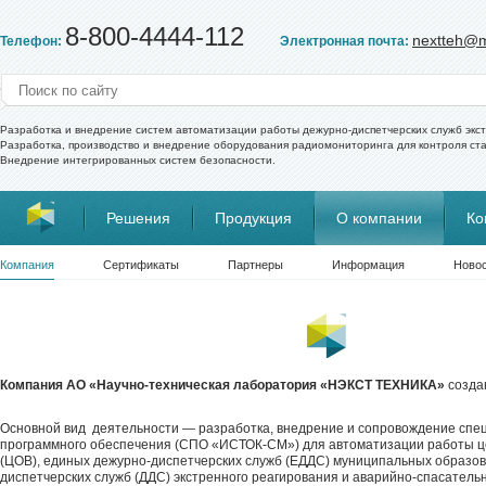
8-800-4444-112
nextteh@m
Телефон:
Электронная почта:
Разработка и внедрение систем автоматизации работы дежурно-диспетчерских служб экс
Разработка, производство и внедрение оборудования радиомониторинга для контроля ст
Внедрение интегрированных систем безопасности.
Решения
Продукция
О компании
Ко
Компания
Сертификаты
Партнеры
Информация
Ново
Компания АО «Научно-техническая лаборатория «НЭКСТ ТЕХНИКА»
создан
Основной вид деятельности — разработка, внедрение и сопровождение спе
программного обеспечения (СПО «ИСТОК-СМ») для автоматизации работы ц
(ЦОВ), единых дежурно-диспетчерских служб (ЕДДС) муниципальных образов
диспетчерских служб (ДДС) экстренного реагирования и аварийно-спасатель