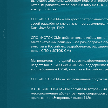
Вы будете довольны удобством нового интерф
которым работать стало лего и к тому же СПО
всех устройствах.
СПО «ИСТОК-СМ» – это кроссплатформенность, 
своей разработке такие языки программирования,
Dart, JavaScript, PHP.
СПО «ИСТОК-СМ» действительно избавляет от 
альтернативных решений. Всё разнообразие о
включая и Российских разработчиков, расширен
есть в СПО «ИСТОК-СМ».
Мы понимаем, что одной кроссплатформенност
недостаточно. СПО «ИСТОК-СМ» поддерживает
востребованные СУБД, включая и Российских ра
СПО «ИСТОК-СМ» — это повышение продуктивн
В СПО «ИСТОК-СМ» Вы получаете встроенный
местоположения абонентов через операторов с
приложение «Экстренный вызов-112».