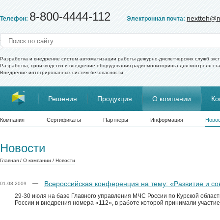
8-800-4444-112
nextteh@m
Телефон:
Электронная почта:
Разработка и внедрение систем автоматизации работы дежурно-диспетчерских служб экс
Разработка, производство и внедрение оборудования радиомониторинга для контроля ст
Внедрение интегрированных систем безопасности.
Решения
Продукция
О компании
Ко
Компания
Сертификаты
Партнеры
Информация
Ново
Новости
Главная
/
О компании
/
Новости
Всероссийская конференция на тему: «Развитие и с
—
01.08.2009
29-30 июля на базе Главного управления МЧС России по Курской обла
России и внедрения номера «112», в работе которой принимали участи